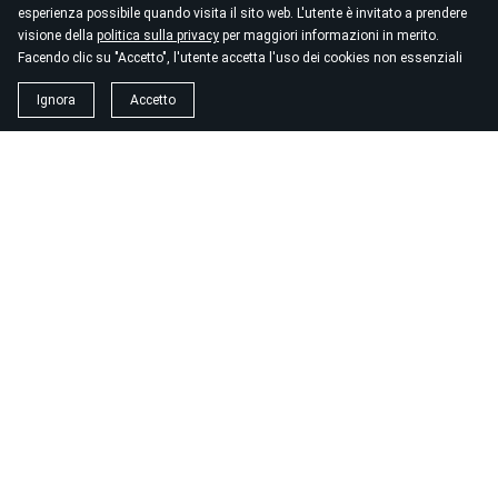
esperienza possibile quando visita il sito web. L'utente è invitato a prendere
visione della
politica sulla privacy
per maggiori informazioni in merito.
Facendo clic su "Accetto", l'utente accetta l'uso dei cookies non essenziali
Ignora
Accetto